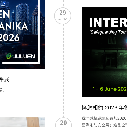
29
APR
件展
展。
與您相約-2026 
我們誠摯邀請您參加2026
20
國際消防安全展）這是全