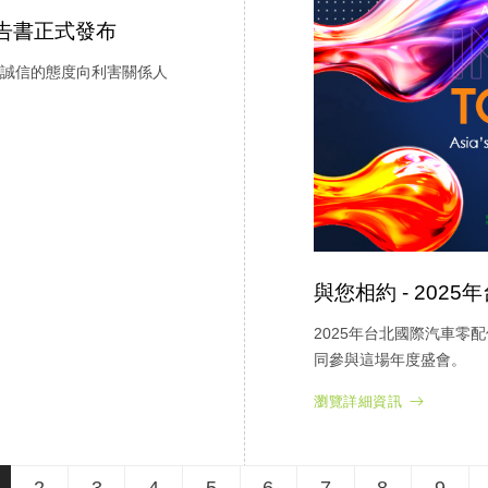
報告書正式發布
誠信的態度向利害關係人
與您相約 - 202
2025年台北國際汽車零
同參與這場年度盛會。
瀏覽詳細資訊
2
3
4
5
6
7
8
9