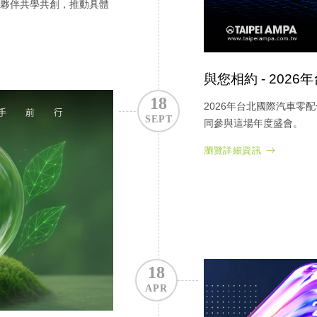
夥伴共學共創，推動具體
與您相約 - 202
18
2026年台北國際汽車零
SEPT
同參與這場年度盛會。
瀏覽詳細資訊
18
APR